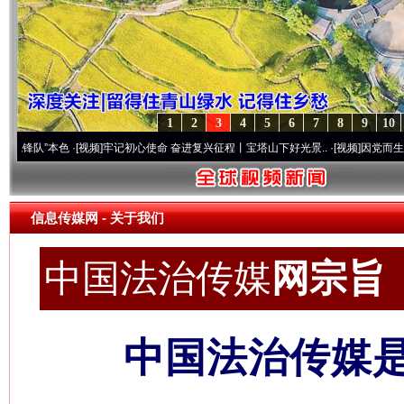
1
2
3
4
5
6
7
8
9
10
色
·[视频]
牢记初心使命 奋进复兴征程丨宝塔山下好光景..
·[视频]
因党而生 为党而战——
信息传媒网
- 关于我们
中国法治传媒
网宗旨 c
中国法治传媒