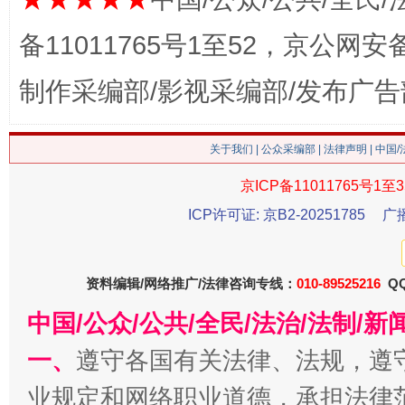
备11011765号1至52，京公网安备：
制作采编部/影视采编部/发布广告
这是一记警钟！
谢
关于我们
|
公众采编部
|
法律声明
| 中国
京ICP备11011765号1至3
ICP许可证: 京B2-20251785
广
资料编辑/网络推广/法律咨询专线：
010-89525216
QQ
中国/公众/公共/全民/法治/法制/
一、
遵守各国有关法律、法规，遵
今
在谋一域中谋全局
业规定和网络职业道德，承担法律