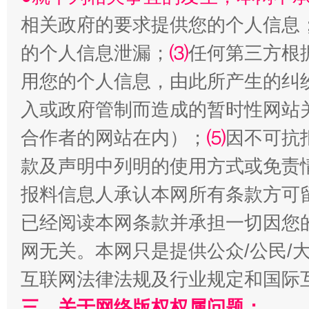
相关政府的要求提供您的个人信息
生
“刷贴”乱象丛生
的个人信息泄漏；
⑶
任何第三方根
用您的个人信息，由此所产生的纠
入或政府管制而造成的暂时性网站
合作者的网站在内）；
⑸
因不可抗
款及声明中列明的使用方式或免责
报料信息人承认本网所有条款方可
揭批美国五大"原罪"
"炒
已经阅读本网条款并承担一切因您
网无关。本网只是提供公众/公民/
互联网法律法规及行业规定和国际
三、关于网络版权权属问题：