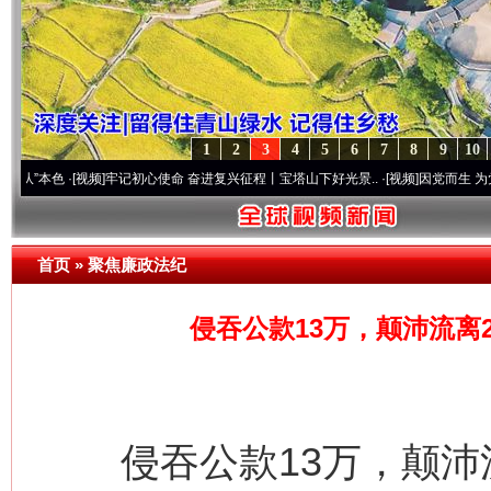
1
2
3
4
5
6
7
8
9
10
·[视频]
牢记初心使命 奋进复兴征程丨宝塔山下好光景..
·[视频]
因党而生 为党而战——百
首页
»
聚焦廉政法纪
侵吞公款13万，颠沛流离
侵吞公款13万，颠沛流