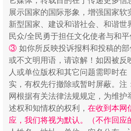
它媒体，转载目的在于传递更多信
展示国家的国际形象，增强国家软
新型国家、建设和谐社会、和谐世界
民众/全民勇于担任文化使者与和
③
如你所反映投诉报料和投稿的部
漫山遍野的桃花与雪山、麦地、白藏房
除了
或不文明用语，请谅解！如因被反
人或单位版权和其它问题需即时在
实，有权先行撤除或暂时屏蔽。注
网根据有关法律法规规定，为维护
述权和知情权的权利，
在收到本网
应，我们将视为默认。（不作回应