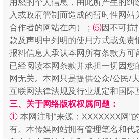
用您的个人信息，由此所产生的纠
揭批美国五大"原罪"
"炒
入或政府管制而造成的暂时性网站
合作者的网站在内）；
⑸
因不可抗
款及声明中列明的使用方式或免责
报料信息人承认本网所有条款方可
已经阅读本网条款并承担一切因您
网无关。本网只是提供公众/公民/
互联网法律法规及行业规定和国际
解纷+调解+退费，一次搞定
三、关于网络版权权属问题：
①
本网注明“来源：XXXXXXX网”
有。本传媒网站拥有管理笔名和代