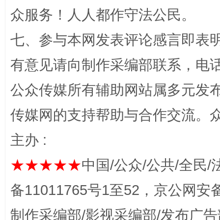
众服务！人人都作守法公民。
网上购药对药下症？
七、参与本网发表评论感言即表明
有意见请向制作采编部联系，电话：0
公众传媒所有辅助网站属多元发
传媒网的支持帮助与合作交流。
主办 :
这是一记警钟！
谢
★★★★★
中国/公众/公共/全民/
备11011765号1至52，京公网安备：
制作采编部/影视采编部/发布广告