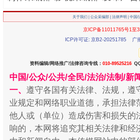
关于我们
|
公众采编部
|
法律声明
| 中国
京ICP备11011765号1至3
今
ICP许可证: 京B2-20251785
广
在谋一域中谋全局
资料编辑/网络推广/法律咨询专线：
010-89525216
QQ
中国/公众/公共/全民/法治/法制/
一、
遵守各国有关法律、法规，遵
业规定和网络职业道德，承担法律
他人或（单位）造成伤害和损失的
习近平的博鳌关键词
魏明亮
响的，本网将追究其相关法律和经