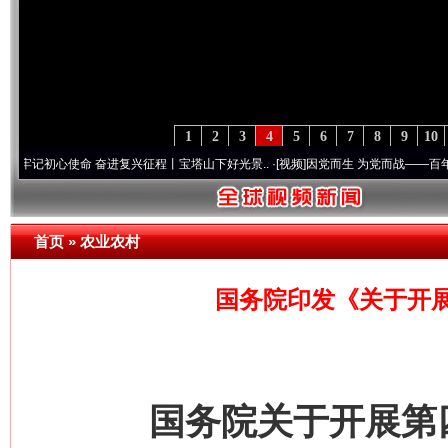
1
2
3
4
5
6
7
8
9
10
心使命 奋进复兴征程丨宝塔山下好光景..
·[视频]
因党而生 为党而战——百年“纪”事⑧加
首页
»
农业农村
国务院印发《关于开
国务院关于开展第