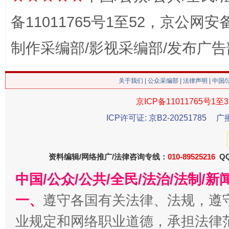
备11011765号1至52，京公网安备：
制作采编部/影视采编部/发布广告
关于我们
|
公众采编部
|
法律声明
| 中国
生
“刷贴”乱象丛生
京ICP备11011765号1至3
ICP许可证: 京B2-20251785
广
资料编辑/网络推广/法律咨询专线：
010-89525216
QQ
中国/公众/公共/全民/法治/法制/
一、
遵守各国有关法律、法规，遵
业规定和网络职业道德，承担法律
揭批美国五大"原罪"
"炒