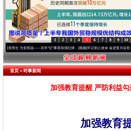
1
2
3
4
5
6
7
8
9
10
 为党而战——百年“纪”事⑧加强纪律..
·[视频]
牢记初心使命 奋进复兴征程丨“转折之城”
首页
»
时事新闻
加强教育提醒 严防利益勾
加强教育提